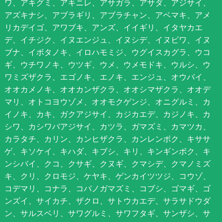
ワ、アキグミ、アキニレ、アサガラ、アサダ、アジサイ、
アズキナシ、アブラギリ、アブラチャン、アベマキ、アメ
リカデイゴ、アワブキ、アンズ、イイギリ、イタヤカエ
デ、イチジク、イヌエンジュ、イヌシデ、イヌビワ、イヌ
ブナ、イボタノキ、イロハモミジ、ウグイスカグラ、ウコ
ギ、ウチワノキ、ウツギ、ウメ、ウメモドキ、ウルシ、ウ
ワミズザクラ、エゴノキ、エノキ、エンジュ、オウバイ、
オオカメノキ、オオカンザクラ、オオシマザクラ、オオデ
マリ、オトコヨウゾメ、オオモクゲンジ、オニグルミ、カ
イノキ、カキ、ガクアジサイ、カジカエデ、カジノキ、カ
シワ、カシワバアジサイ、カツラ、ガマズミ、カマツカ、
カラタチ、カリン、カンヒザクラ、カンレンボク、キササ
ゲ、キソケイ、キハダ、キブシ、キリ、キンギンボク、キ
ンシバイ、クコ、クサギ、クヌギ、クマシデ、クマノミズ
キ、クリ、クロモジ、ケヤキ、ゲンカイツツジ、コウゾ、
コデマリ、コナラ、コバノガマズミ、コブシ、ゴマギ、ゴ
ンズイ、サイカチ、ザクロ、サトウカエデ、サラサドウダ
ン、サルスベリ、サワグルミ、サワフタギ、サンザシ、サ