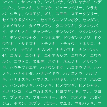
ンシュユ、サンショウ、シジミバナ、シダレヤナギ、シデ
コブシ、シナノキ、シモツケ、ジューンベリー、シラカ
バ、シラキ、シロモジ、ズミ、スモモ、スモークツリー、
セイヨウボダイジュ、セイヨウニンジンボク、センダン、
ソメイヨシノ、タイワンフウ、タニウツギ、ダンコウバ
イ、チドリノキ、チャンチン、チンシバイ、ツクバネウツ
ギ、テンダイウヤク、トウカエデ、ドウダンツツジ、ドク
ウツギ、トサミズキ、トチノキ、トチュウ、トネリコ、ナ
ツツバキ、ナツメ、ナツハゼ、ナナカマド、ナンキンハ
ゼ、ニガキ、ニシキギ、ニセアカシア、ニワウメ、ニワウ
ルシ、ニワトコ、ヌルデ、ネジキ、ネムノキ、ノリウツ
ギ、ハウチワカエデ、ハクウンボク、ハコネウツギ、ハゼ
ノキ、ハナイカダ、ハナカイドウ、ハナズオウ、ハナノ
キ、ハナミズキ、ハマナス、ハリギリ、ハリグワ、ハルニ
レ、ハンカチノキ、ハンノキ、ヒメウツギ、ヒメシャラ、
ヒメリンゴ、ヒュウガミズキ、ビヨウヤナギ、ブナ、フヨ
ウ、プラタナス、ブルーベリー、ボケ、ホオノキ、ボダイ
ジュ、ボタン、ポプラ、ポポー、マユミ、マルバノキ、マ