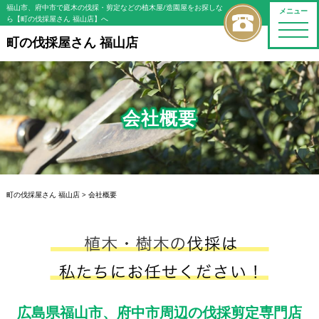
福山市、府中市で庭木の伐採・剪定などの植木屋/造園屋をお探しな
メニュー
ら【町の伐採屋さん 福山店】へ
toggle
naviga
町の伐採屋さん 福山店
会社概要
町の伐採屋さん 福山店
>
会社概要
広島県福山市、府中市周辺の伐採剪定専門店