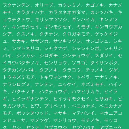
フクナンテン、オリーブ、カクレミノ、カゴノキ、カナメ
モチ、カラタチバナ、カラタネオガタマ、カンツバキ、キ
ョウチクトウ、キリシマツツジ、ギンバイカ、キンメツ
ゲ、キンモクセイ、ギンモクセイ、ミモザ、ギンヨウアカ
シア、クスノキ、クチナシ、クロガネモチ、ゲッケイジ
ュ、サカキ、サザンカ、サツキツツジ、サンゴジュ、シキ
ミ、シマトネリコ、シャクナゲ、シャシャンポ、シャリン
バイ、シラカシ、シロダモ、ジンチョウゲ、スダジイ、セ
イヨウバクチノキ、センリョウ、ソヨゴ、タイサンボク、
タチカンツバキ、タブノキ、タラヨウ、チャノキ、ツゲ、
トウネズミモチ、トキワマンサク、トベラ、ナナミノキ、
ナワシログミ、ナンテン、ニッケイ、ネズミモチ、ハイノ
キ、バクチノキ、ハクチョウゲ、ハマヒサカキ、ヒイラ
ギ、ヒイラギナンテン、ヒイラギモクセイ、ヒサカキ、ピ
ラカンサス、ビワ、プリペット、ベニカナメ、ベニカナメ
モチ、ボックスウッド、マサキ、マテバシイ、マホニアコ
ンヒューサ、マメツゲ、マンリョウ、モチノキ、モッコ
ク、ヤシ、ヤツデ、ヤブコウジ、ヤブツバキ、ヤブニッケ