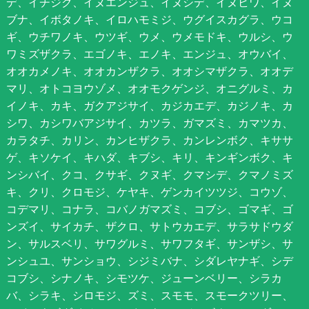
デ、イチジク、イヌエンジュ、イヌシデ、イヌビワ、イヌ
ブナ、イボタノキ、イロハモミジ、ウグイスカグラ、ウコ
ギ、ウチワノキ、ウツギ、ウメ、ウメモドキ、ウルシ、ウ
ワミズザクラ、エゴノキ、エノキ、エンジュ、オウバイ、
オオカメノキ、オオカンザクラ、オオシマザクラ、オオデ
マリ、オトコヨウゾメ、オオモクゲンジ、オニグルミ、カ
イノキ、カキ、ガクアジサイ、カジカエデ、カジノキ、カ
シワ、カシワバアジサイ、カツラ、ガマズミ、カマツカ、
カラタチ、カリン、カンヒザクラ、カンレンボク、キササ
ゲ、キソケイ、キハダ、キブシ、キリ、キンギンボク、キ
ンシバイ、クコ、クサギ、クヌギ、クマシデ、クマノミズ
キ、クリ、クロモジ、ケヤキ、ゲンカイツツジ、コウゾ、
コデマリ、コナラ、コバノガマズミ、コブシ、ゴマギ、ゴ
ンズイ、サイカチ、ザクロ、サトウカエデ、サラサドウダ
ン、サルスベリ、サワグルミ、サワフタギ、サンザシ、サ
ンシュユ、サンショウ、シジミバナ、シダレヤナギ、シデ
コブシ、シナノキ、シモツケ、ジューンベリー、シラカ
バ、シラキ、シロモジ、ズミ、スモモ、スモークツリー、