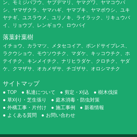
ン、モミジバフウ、ヤブデマリ、ヤマグワ、ヤマコウバ
シ、ヤマザクラ、ヤマハギ、ヤマブキ、ヤマボウシ、ユキ
ヤナギ、ユスラウメ、ユリノキ、ライラック、リキュウバ
イ、リョウブ、レンギョウ、ロウバイ
落葉針葉樹
イチョウ、カラマツ、メタセコイア、ポンドサイプレス、
ラクウショウ、モウソウチク、マダケ、キッコウチク、ホ
テイチク、キンメイチク、ナリヒラダケ、クロチク、ヤダ
ケ、クマザサ、オカメザサ、チゴザサ、オロシマチク
サイトマップ
TOP
私達について
剪定・刈込
樹木伐採
草刈り・芝生張り
庭木消毒・防虫対策
外構工事・片付け
施工事例
新着情報
よくある質問
お問い合わせ