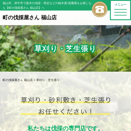
福山市、府中市で庭木の伐採・剪定などの植木屋/造園屋をお探しな
メニュー
ら【町の伐採屋さん 福山店】へ
toggle
naviga
町の伐採屋さん 福山店
草刈り・芝生張り
町の伐採屋さん 福山店
>
草刈り・芝生張り
私たちは伐採の専門店です。