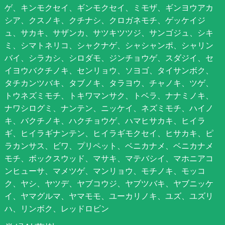
ゲ、キンモクセイ、ギンモクセイ、ミモザ、ギンヨウアカ
シア、クスノキ、クチナシ、クロガネモチ、ゲッケイジ
ュ、サカキ、サザンカ、サツキツツジ、サンゴジュ、シキ
ミ、シマトネリコ、シャクナゲ、シャシャンポ、シャリン
バイ、シラカシ、シロダモ、ジンチョウゲ、スダジイ、セ
イヨウバクチノキ、センリョウ、ソヨゴ、タイサンボク、
タチカンツバキ、タブノキ、タラヨウ、チャノキ、ツゲ、
トウネズミモチ、トキワマンサク、トベラ、ナナミノキ、
ナワシログミ、ナンテン、ニッケイ、ネズミモチ、ハイノ
キ、バクチノキ、ハクチョウゲ、ハマヒサカキ、ヒイラ
ギ、ヒイラギナンテン、ヒイラギモクセイ、ヒサカキ、ピ
ラカンサス、ビワ、プリペット、ベニカナメ、ベニカナメ
モチ、ボックスウッド、マサキ、マテバシイ、マホニアコ
ンヒューサ、マメツゲ、マンリョウ、モチノキ、モッコ
ク、ヤシ、ヤツデ、ヤブコウジ、ヤブツバキ、ヤブニッケ
イ、ヤマグルマ、ヤマモモ、ユーカリノキ、ユズ、ユズリ
ハ、リンボク、レッドロビン