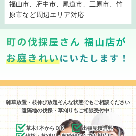
福山市、府中市、尾道市、三原市、竹
原市など周辺エリア対応
町の伐採屋さん 福山店が
お庭きれい
にいたします！
雑草放置・枝伸び放題そんな状態でもご相談ください
遠隔地の伐採・草刈りもご相談受付中！
草木1本からＯＫ
出張見積無料
伐採・草刈り・敷砂利なんでも対応!!