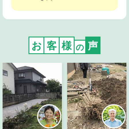
お
客
様
声
の