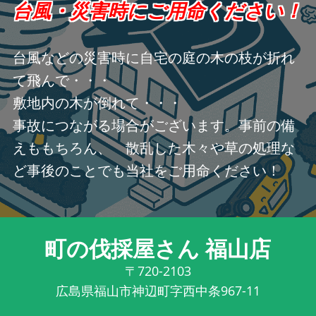
台風・災害時にご用命ください！
台風などの災害時に自宅の庭の木の枝が折れ
て飛んで・・・
敷地内の木が倒れて・・・
事故につながる場合がございます。事前の備
えももちろん、 散乱した木々や草の処理な
ど事後のことでも当社をご用命ください！
町の伐採屋さん 福山店
〒720-2103
広島県福山市神辺町字西中条967-11