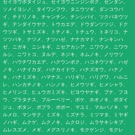
セイヨウボダイジュ、セイヨウニンジンボク、センダン、
ソメイヨシノ、タイワンフウ、タニウツギ、ダンコウバ
イ、チドリノキ、チャンチン、チンシバイ、ツクバネウツ
ギ、テンダイウヤク、トウカエデ、ドウダンツツジ、ドク
ウツギ、トサミズキ、トチノキ、トチュウ、トネリコ、ナ
ツツバキ、ナツメ、ナツハゼ、ナナカマド、ナンキンハ
ゼ、ニガキ、ニシキギ、ニセアカシア、ニワウメ、ニワウ
ルシ、ニワトコ、ヌルデ、ネジキ、ネムノキ、ノリウツ
ギ、ハウチワカエデ、ハクウンボク、ハコネウツギ、ハゼ
ノキ、ハナイカダ、ハナカイドウ、ハナズオウ、ハナノ
キ、ハナミズキ、ハマナス、ハリギリ、ハリグワ、ハルニ
レ、ハンカチノキ、ハンノキ、ヒメウツギ、ヒメシャラ、
ヒメリンゴ、ヒュウガミズキ、ビヨウヤナギ、ブナ、フヨ
ウ、プラタナス、ブルーベリー、ボケ、ホオノキ、ボダイ
ジュ、ボタン、ポプラ、ポポー、マユミ、マルバノキ、マ
ルメロ、マンサク、ミズキ、ミズナラ、ミツマタ、ミヤギ
ノハギ、ムクゲ、ムクノキ、ムクロジ、ムラサキシキブ、
ムレスズメ、メギ、メグスリノキ、モクゲンジ、モクレ