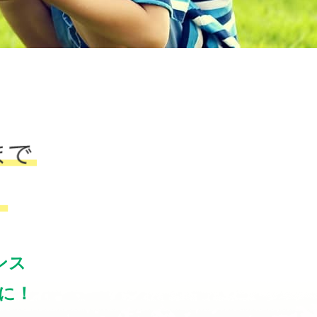
ンス
に！