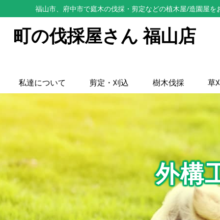
福山市、府中市で庭木の伐採・剪定などの植木屋/造園屋を
町の伐採屋さん 福山店
私達について
剪定・刈込
樹木伐採
草
外構