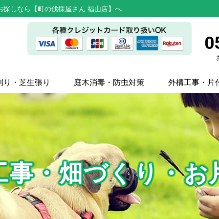
お探しなら【町の伐採屋さん 福山店】へ
0
刈り・芝生張り
庭木消毒・防虫対策
外構工事・片
工事・畑づくり・お