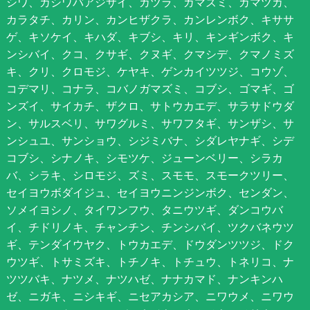
シワ、カシワバアジサイ、カツラ、ガマズミ、カマツカ、
カラタチ、カリン、カンヒザクラ、カンレンボク、キササ
ゲ、キソケイ、キハダ、キブシ、キリ、キンギンボク、キ
ンシバイ、クコ、クサギ、クヌギ、クマシデ、クマノミズ
キ、クリ、クロモジ、ケヤキ、ゲンカイツツジ、コウゾ、
コデマリ、コナラ、コバノガマズミ、コブシ、ゴマギ、ゴ
ンズイ、サイカチ、ザクロ、サトウカエデ、サラサドウダ
ン、サルスベリ、サワグルミ、サワフタギ、サンザシ、サ
ンシュユ、サンショウ、シジミバナ、シダレヤナギ、シデ
コブシ、シナノキ、シモツケ、ジューンベリー、シラカ
バ、シラキ、シロモジ、ズミ、スモモ、スモークツリー、
セイヨウボダイジュ、セイヨウニンジンボク、センダン、
ソメイヨシノ、タイワンフウ、タニウツギ、ダンコウバ
イ、チドリノキ、チャンチン、チンシバイ、ツクバネウツ
ギ、テンダイウヤク、トウカエデ、ドウダンツツジ、ドク
ウツギ、トサミズキ、トチノキ、トチュウ、トネリコ、ナ
ツツバキ、ナツメ、ナツハゼ、ナナカマド、ナンキンハ
ゼ、ニガキ、ニシキギ、ニセアカシア、ニワウメ、ニワウ