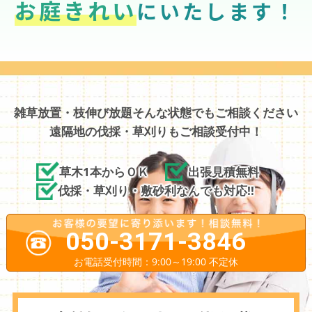
お庭きれい
にいたします！
雑草放置・枝伸び放題そんな状態でもご相談ください
遠隔地の伐採・草刈りもご相談受付中！
草木1本からＯＫ
出張見積無料
伐採・草刈り・敷砂利なんでも対応!!
050-3171-3846
お電話受付時間：9:00～19:00 不定休