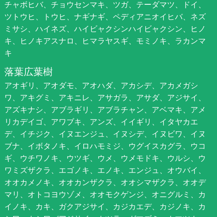
チャボヒバ、チョウセンマキ、ツガ、テーダマツ、ドイ、
ツトウヒ、トウヒ、ナギナギ、ペディアニオイヒバ、ネズ
ミサシ、ハイネズ、ハイビャクシンハイビャクシン、ヒノ
キ、ヒノキアスナロ、ヒマラヤスギ、モミノキ、ラカンマ
キ
落葉広葉樹
アオギリ、アオダモ、アオハダ、アカシデ、アカメガシ
ワ、アキグミ、アキニレ、アサガラ、アサダ、アジサイ、
アズキナシ、アブラギリ、アブラチャン、アベマキ、アメ
リカデイゴ、アワブキ、アンズ、イイギリ、イタヤカエ
デ、イチジク、イヌエンジュ、イヌシデ、イヌビワ、イヌ
ブナ、イボタノキ、イロハモミジ、ウグイスカグラ、ウコ
ギ、ウチワノキ、ウツギ、ウメ、ウメモドキ、ウルシ、ウ
ワミズザクラ、エゴノキ、エノキ、エンジュ、オウバイ、
オオカメノキ、オオカンザクラ、オオシマザクラ、オオデ
マリ、オトコヨウゾメ、オオモクゲンジ、オニグルミ、カ
イノキ、カキ、ガクアジサイ、カジカエデ、カジノキ、カ