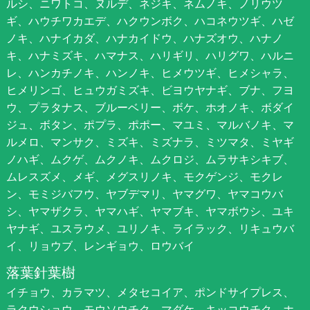
ルシ、ニワトコ、ヌルデ、ネジキ、ネムノキ、ノリウツ
ギ、ハウチワカエデ、ハクウンボク、ハコネウツギ、ハゼ
ノキ、ハナイカダ、ハナカイドウ、ハナズオウ、ハナノ
キ、ハナミズキ、ハマナス、ハリギリ、ハリグワ、ハルニ
レ、ハンカチノキ、ハンノキ、ヒメウツギ、ヒメシャラ、
ヒメリンゴ、ヒュウガミズキ、ビヨウヤナギ、ブナ、フヨ
ウ、プラタナス、ブルーベリー、ボケ、ホオノキ、ボダイ
ジュ、ボタン、ポプラ、ポポー、マユミ、マルバノキ、マ
ルメロ、マンサク、ミズキ、ミズナラ、ミツマタ、ミヤギ
ノハギ、ムクゲ、ムクノキ、ムクロジ、ムラサキシキブ、
ムレスズメ、メギ、メグスリノキ、モクゲンジ、モクレ
ン、モミジバフウ、ヤブデマリ、ヤマグワ、ヤマコウバ
シ、ヤマザクラ、ヤマハギ、ヤマブキ、ヤマボウシ、ユキ
ヤナギ、ユスラウメ、ユリノキ、ライラック、リキュウバ
イ、リョウブ、レンギョウ、ロウバイ
落葉針葉樹
イチョウ、カラマツ、メタセコイア、ポンドサイプレス、
ラクウショウ、モウソウチク、マダケ、キッコウチク、ホ