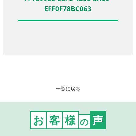
EFF0F78BC063
一覧に戻る
お
客
様
声
の