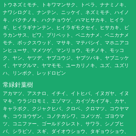
トウネズミモチ、トキワマンサク、トベラ、ナナミノキ、
ナワシログミ、ナンテン、ニッケイ、ネズミモチ、ハイノ
キ、バクチノキ、ハクチョウゲ、ハマヒサカキ、ヒイラ
ギ、ヒイラギナンテン、ヒイラギモクセイ、ヒサカキ、ピ
ラカンサス、ビワ、プリペット、ベニカナメ、ベニカナメ
モチ、ボックスウッド、マサキ、マテバシイ、マホニアコ
ンヒューサ、マメツゲ、マンリョウ、モチノキ、モッコ
ク、ヤシ、ヤツデ、ヤブコウジ、ヤブツバキ、ヤブニッケ
イ、ヤマグルマ、ヤマモモ、ユーカリノキ、ユズ、ユズリ
ハ、リンボク、レッドロビン
常緑針葉樹
アカマツ、アスナロ、イチイ、イトヒバ、イヌガヤ、イヌ
マキ、ウラジロモミ、エゾマツ、カイヅカイブキ、カヤ、
キャラボク、クジャクヒバ、クロベ、クロマツ、コウヤマ
キ、コウヨウザン、コノテガシワ、コメツガ、ゴヨウマ
ツ、コニファー、ゴールドクレスト、サワラ、シノブヒ
バ、シラビソ、スギ、ダイオウショウ、タギョウショウ、