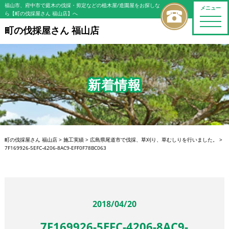
福山市、府中市で庭木の伐採・剪定などの植木屋/造園屋をお探しな
メニュー
ら【町の伐採屋さん 福山店】へ
toggle
naviga
町の伐採屋さん 福山店
新着情報
町の伐採屋さん 福山店
>
施工実績
>
広島県尾道市で伐採、草刈り、草むしりを行いました。
>
7F169926-5EFC-4206-8AC9-EFF0F78BC063
2018/04/20
7F169926-5EFC-4206-8AC9-