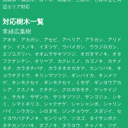
辺エリア対応
対応樹木一覧
常緑広葉樹
アオキ、アカガシ、アセビ、アベリア、アラカシ、アリド
オシ、イスノキ、イヌツゲ、ウバメガシ、ウラジロガシ、
エゾユズリハ、オオムラサキツツジ、オガタマノキ、オタ
フクナンテン、オリーブ、カクレミノ、カゴノキ、カナメ
モチ、カラタチバナ、カラタネオガタマ、カンツバキ、キ
ョウチクトウ、キリシマツツジ、ギンバイカ、キンメツ
ゲ、キンモクセイ、ギンモクセイ、ミモザ、ギンヨウアカ
シア、クスノキ、クチナシ、クロガネモチ、ゲッケイジ
ュ、サカキ、サザンカ、サツキツツジ、サンゴジュ、シキ
ミ、シマトネリコ、シャクナゲ、シャシャンポ、シャリン
バイ、シラカシ、シロダモ、ジンチョウゲ、スダジイ、セ
イヨウバクチノキ、センリョウ、ソヨゴ、タイサンボク、
タチカンツバキ、タブノキ、タラヨウ、チャノキ、ツゲ、