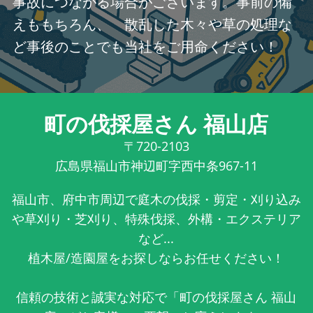
事故につながる場合がございます。事前の備
えももちろん、 散乱した木々や草の処理な
ど事後のことでも当社をご用命ください！
町の伐採屋さん 福山店
〒720-2103
広島県福山市神辺町字西中条967-11
福山市、府中市周辺で庭木の伐採・剪定・刈り込み
や草刈り・芝刈り、特殊伐採、外構・エクステリア
など...
植木屋/造園屋をお探しならお任せください！
信頼の技術と誠実な対応で「町の伐採屋さん 福山