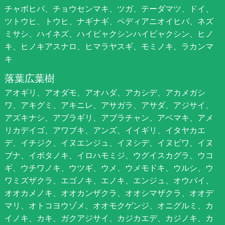
チャボヒバ、チョウセンマキ、ツガ、テーダマツ、ドイ、
ツトウヒ、トウヒ、ナギナギ、ペディアニオイヒバ、ネズ
ミサシ、ハイネズ、ハイビャクシンハイビャクシン、ヒノ
キ、ヒノキアスナロ、ヒマラヤスギ、モミノキ、ラカンマ
キ
落葉広葉樹
アオギリ、アオダモ、アオハダ、アカシデ、アカメガシ
ワ、アキグミ、アキニレ、アサガラ、アサダ、アジサイ、
アズキナシ、アブラギリ、アブラチャン、アベマキ、アメ
リカデイゴ、アワブキ、アンズ、イイギリ、イタヤカエ
デ、イチジク、イヌエンジュ、イヌシデ、イヌビワ、イヌ
ブナ、イボタノキ、イロハモミジ、ウグイスカグラ、ウコ
ギ、ウチワノキ、ウツギ、ウメ、ウメモドキ、ウルシ、ウ
ワミズザクラ、エゴノキ、エノキ、エンジュ、オウバイ、
オオカメノキ、オオカンザクラ、オオシマザクラ、オオデ
マリ、オトコヨウゾメ、オオモクゲンジ、オニグルミ、カ
イノキ、カキ、ガクアジサイ、カジカエデ、カジノキ、カ