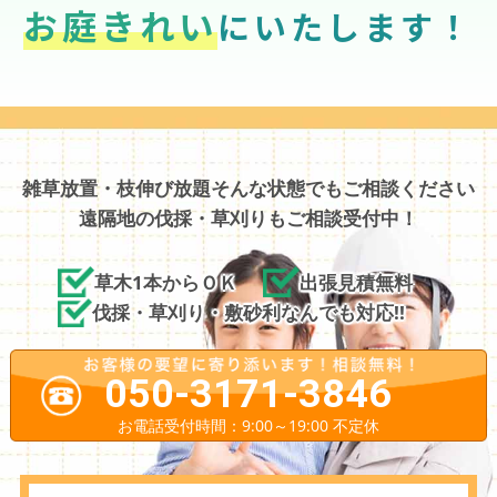
お庭きれい
にいたします！
雑草放置・枝伸び放題そんな状態でもご相談ください
遠隔地の伐採・草刈りもご相談受付中！
草木1本からＯＫ
出張見積無料
伐採・草刈り・敷砂利なんでも対応!!
050-3171-3846
お電話受付時間：9:00～19:00 不定休