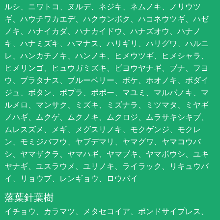
ルシ、ニワトコ、ヌルデ、ネジキ、ネムノキ、ノリウツ
ギ、ハウチワカエデ、ハクウンボク、ハコネウツギ、ハゼ
ノキ、ハナイカダ、ハナカイドウ、ハナズオウ、ハナノ
キ、ハナミズキ、ハマナス、ハリギリ、ハリグワ、ハルニ
レ、ハンカチノキ、ハンノキ、ヒメウツギ、ヒメシャラ、
ヒメリンゴ、ヒュウガミズキ、ビヨウヤナギ、ブナ、フヨ
ウ、プラタナス、ブルーベリー、ボケ、ホオノキ、ボダイ
ジュ、ボタン、ポプラ、ポポー、マユミ、マルバノキ、マ
ルメロ、マンサク、ミズキ、ミズナラ、ミツマタ、ミヤギ
ノハギ、ムクゲ、ムクノキ、ムクロジ、ムラサキシキブ、
ムレスズメ、メギ、メグスリノキ、モクゲンジ、モクレ
ン、モミジバフウ、ヤブデマリ、ヤマグワ、ヤマコウバ
シ、ヤマザクラ、ヤマハギ、ヤマブキ、ヤマボウシ、ユキ
ヤナギ、ユスラウメ、ユリノキ、ライラック、リキュウバ
イ、リョウブ、レンギョウ、ロウバイ
落葉針葉樹
イチョウ、カラマツ、メタセコイア、ポンドサイプレス、