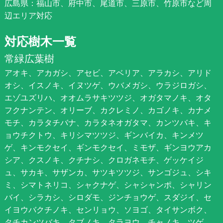
広島県：福山市、府中市、尾道市、三原市、竹原市など周
辺エリア対応
対応樹木一覧
常緑広葉樹
アオキ、アカガシ、アセビ、アベリア、アラカシ、アリド
オシ、イスノキ、イヌツゲ、ウバメガシ、ウラジロガシ、
エゾユズリハ、オオムラサキツツジ、オガタマノキ、オタ
フクナンテン、オリーブ、カクレミノ、カゴノキ、カナメ
モチ、カラタチバナ、カラタネオガタマ、カンツバキ、キ
ョウチクトウ、キリシマツツジ、ギンバイカ、キンメツ
ゲ、キンモクセイ、ギンモクセイ、ミモザ、ギンヨウアカ
シア、クスノキ、クチナシ、クロガネモチ、ゲッケイジ
ュ、サカキ、サザンカ、サツキツツジ、サンゴジュ、シキ
ミ、シマトネリコ、シャクナゲ、シャシャンポ、シャリン
バイ、シラカシ、シロダモ、ジンチョウゲ、スダジイ、セ
イヨウバクチノキ、センリョウ、ソヨゴ、タイサンボク、
タチカンツバキ、タブノキ、タラヨウ、チャノキ、ツゲ、