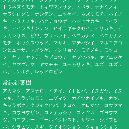
トウネズミモチ、トキワマンサク、トベラ、ナナミノキ、
ナワシログミ、ナンテン、ニッケイ、ネズミモチ、ハイノ
キ、バクチノキ、ハクチョウゲ、ハマヒサカキ、ヒイラ
ギ、ヒイラギナンテン、ヒイラギモクセイ、ヒサカキ、ピ
ラカンサス、ビワ、プリペット、ベニカナメ、ベニカナメ
モチ、ボックスウッド、マサキ、マテバシイ、マホニアコ
ンヒューサ、マメツゲ、マンリョウ、モチノキ、モッコ
ク、ヤシ、ヤツデ、ヤブコウジ、ヤブツバキ、ヤブニッケ
イ、ヤマグルマ、ヤマモモ、ユーカリノキ、ユズ、ユズリ
ハ、リンボク、レッドロビン
常緑針葉樹
アカマツ、アスナロ、イチイ、イトヒバ、イヌガヤ、イヌ
マキ、ウラジロモミ、エゾマツ、カイヅカイブキ、カヤ、
キャラボク、クジャクヒバ、クロベ、クロマツ、コウヤマ
キ、コウヨウザン、コノテガシワ、コメツガ、ゴヨウマ
ツ、コニファー、ゴールドクレスト、サワラ、シノブヒ
バ、シラビソ、スギ、ダイオウショウ、タギョウショウ、