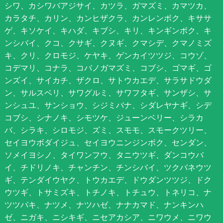
シワ、カシワバアジサイ、カツラ、ガマズミ、カマツカ、
カラタチ、カリン、カンヒザクラ、カンレンボク、キササ
ゲ、キソケイ、キハダ、キブシ、キリ、キンギンボク、キ
ンシバイ、クコ、クサギ、クヌギ、クマシデ、クマノミズ
キ、クリ、クロモジ、ケヤキ、ゲンカイツツジ、コウゾ、
コデマリ、コナラ、コバノガマズミ、コブシ、ゴマギ、ゴ
ンズイ、サイカチ、ザクロ、サトウカエデ、サラサドウダ
ン、サルスベリ、サワグルミ、サワフタギ、サンザシ、サ
ンシュユ、サンショウ、シジミバナ、シダレヤナギ、シデ
コブシ、シナノキ、シモツケ、ジューンベリー、シラカ
バ、シラキ、シロモジ、ズミ、スモモ、スモークツリー、
セイヨウボダイジュ、セイヨウニンジンボク、センダン、
ソメイヨシノ、タイワンフウ、タニウツギ、ダンコウバ
イ、チドリノキ、チャンチン、チンシバイ、ツクバネウツ
ギ、テンダイウヤク、トウカエデ、ドウダンツツジ、ドク
ウツギ、トサミズキ、トチノキ、トチュウ、トネリコ、ナ
ツツバキ、ナツメ、ナツハゼ、ナナカマド、ナンキンハ
ゼ、ニガキ、ニシキギ、ニセアカシア、ニワウメ、ニワウ