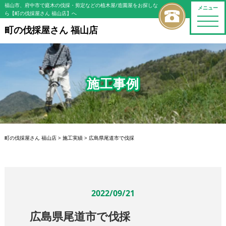
福山市、府中市で庭木の伐採・剪定などの植木屋/造園屋をお探しな
メニュー
ら【町の伐採屋さん 福山店】へ
toggle
naviga
町の伐採屋さん 福山店
施工事例
町の伐採屋さん 福山店
>
施工実績
>
広島県尾道市で伐採
2022/09/21
広島県尾道市で伐採