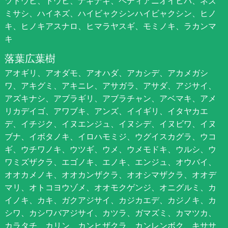
ツトウヒ、トウヒ、ナギナギ、ペディアニオイヒバ、ネズ
ミサシ、ハイネズ、ハイビャクシンハイビャクシン、ヒノ
キ、ヒノキアスナロ、ヒマラヤスギ、モミノキ、ラカンマ
キ
落葉広葉樹
アオギリ、アオダモ、アオハダ、アカシデ、アカメガシ
ワ、アキグミ、アキニレ、アサガラ、アサダ、アジサイ、
アズキナシ、アブラギリ、アブラチャン、アベマキ、アメ
リカデイゴ、アワブキ、アンズ、イイギリ、イタヤカエ
デ、イチジク、イヌエンジュ、イヌシデ、イヌビワ、イヌ
ブナ、イボタノキ、イロハモミジ、ウグイスカグラ、ウコ
ギ、ウチワノキ、ウツギ、ウメ、ウメモドキ、ウルシ、ウ
ワミズザクラ、エゴノキ、エノキ、エンジュ、オウバイ、
オオカメノキ、オオカンザクラ、オオシマザクラ、オオデ
マリ、オトコヨウゾメ、オオモクゲンジ、オニグルミ、カ
イノキ、カキ、ガクアジサイ、カジカエデ、カジノキ、カ
シワ、カシワバアジサイ、カツラ、ガマズミ、カマツカ、
カラタチ、カリン、カンヒザクラ、カンレンボク、キササ