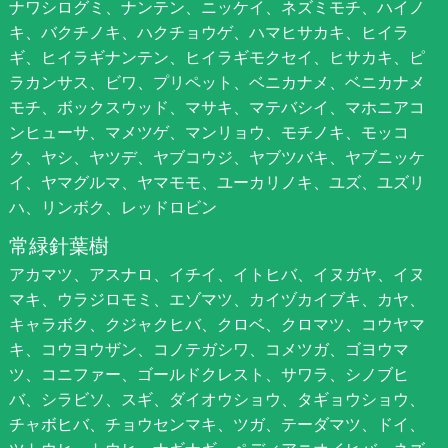
ナワシログミ、ナンテン、ニッケイ、ネズミモチ、ハイノ
キ、バクチノキ、ハクチョウゲ、ハマヒサカキ、ヒイラ
ギ、ヒイラギナンテン、ヒイラギモクセイ、ヒサカキ、ピ
ラカンサス、ビワ、プリペット、ベニカナメ、ベニカナメ
モチ、ボックスウッド、マサキ、マテバシイ、マホニアコ
ンヒューサ、マメツゲ、マンリョウ、モチノキ、モッコ
ク、ヤシ、ヤツデ、ヤブコウジ、ヤブツバキ、ヤブニッケ
イ、ヤマグルマ、ヤマモモ、ユーカリノキ、ユズ、ユズリ
ハ、リンボク、レッドロビン
常緑針葉樹
アカマツ、アスナロ、イチイ、イトヒバ、イヌガヤ、イヌ
マキ、ウラジロモミ、エゾマツ、カイヅカイブキ、カヤ、
キャラボク、クジャクヒバ、クロベ、クロマツ、コウヤマ
キ、コウヨウザン、コノテガシワ、コメツガ、ゴヨウマ
ツ、コニファー、ゴールドクレスト、サワラ、シノブヒ
バ、シラビソ、スギ、ダイオウショウ、タギョウショウ、
チャボヒバ、チョウセンマキ、ツガ、テーダマツ、ドイ、