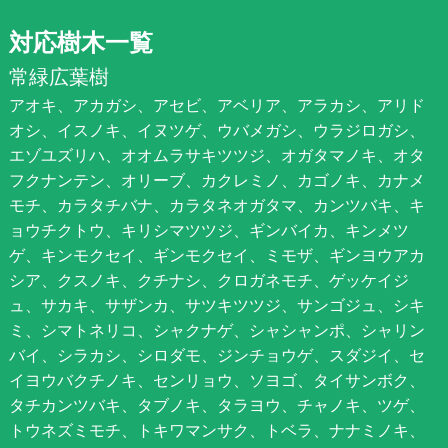
対応樹木一覧
常緑広葉樹
アオキ、アカガシ、アセビ、アベリア、アラカシ、アリド
オシ、イスノキ、イヌツゲ、ウバメガシ、ウラジロガシ、
エゾユズリハ、オオムラサキツツジ、オガタマノキ、オタ
フクナンテン、オリーブ、カクレミノ、カゴノキ、カナメ
モチ、カラタチバナ、カラタネオガタマ、カンツバキ、キ
ョウチクトウ、キリシマツツジ、ギンバイカ、キンメツ
ゲ、キンモクセイ、ギンモクセイ、ミモザ、ギンヨウアカ
シア、クスノキ、クチナシ、クロガネモチ、ゲッケイジ
ュ、サカキ、サザンカ、サツキツツジ、サンゴジュ、シキ
ミ、シマトネリコ、シャクナゲ、シャシャンポ、シャリン
バイ、シラカシ、シロダモ、ジンチョウゲ、スダジイ、セ
イヨウバクチノキ、センリョウ、ソヨゴ、タイサンボク、
タチカンツバキ、タブノキ、タラヨウ、チャノキ、ツゲ、
トウネズミモチ、トキワマンサク、トベラ、ナナミノキ、