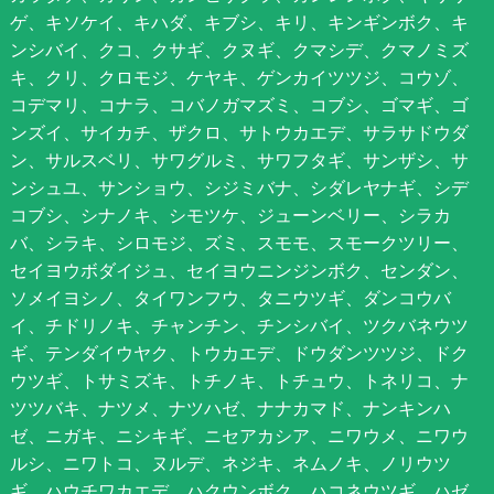
ゲ、キソケイ、キハダ、キブシ、キリ、キンギンボク、キ
ンシバイ、クコ、クサギ、クヌギ、クマシデ、クマノミズ
キ、クリ、クロモジ、ケヤキ、ゲンカイツツジ、コウゾ、
コデマリ、コナラ、コバノガマズミ、コブシ、ゴマギ、ゴ
ンズイ、サイカチ、ザクロ、サトウカエデ、サラサドウダ
ン、サルスベリ、サワグルミ、サワフタギ、サンザシ、サ
ンシュユ、サンショウ、シジミバナ、シダレヤナギ、シデ
コブシ、シナノキ、シモツケ、ジューンベリー、シラカ
バ、シラキ、シロモジ、ズミ、スモモ、スモークツリー、
セイヨウボダイジュ、セイヨウニンジンボク、センダン、
ソメイヨシノ、タイワンフウ、タニウツギ、ダンコウバ
イ、チドリノキ、チャンチン、チンシバイ、ツクバネウツ
ギ、テンダイウヤク、トウカエデ、ドウダンツツジ、ドク
ウツギ、トサミズキ、トチノキ、トチュウ、トネリコ、ナ
ツツバキ、ナツメ、ナツハゼ、ナナカマド、ナンキンハ
ゼ、ニガキ、ニシキギ、ニセアカシア、ニワウメ、ニワウ
ルシ、ニワトコ、ヌルデ、ネジキ、ネムノキ、ノリウツ
ギ、ハウチワカエデ、ハクウンボク、ハコネウツギ、ハゼ