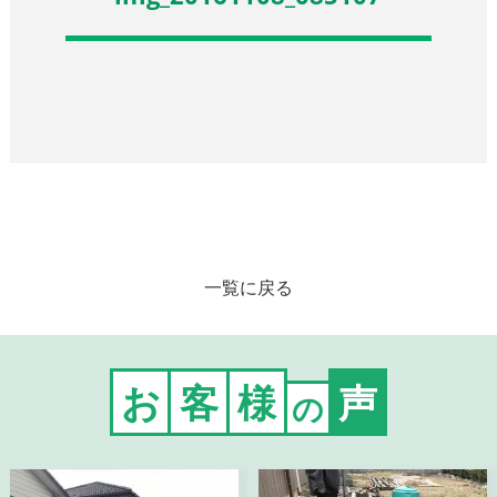
一覧に戻る
お
客
様
声
の