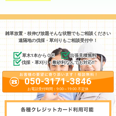
雑草放置・枝伸び放題そんな状態でもご相談ください
遠隔地の伐採・草刈りもご相談受付中！
草木1本からＯＫ
出張見積無料
伐採・草刈り・敷砂利なんでも対応!!
050-3171-3846
お電話受付時間：9:00～19:00 不定休