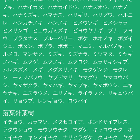
ノキ、ハナイカダ、ハナカイドウ、ハナズオウ、ハナノ
キ、ハナミズキ、ハマナス、ハリギリ、ハリグワ、ハルニ
レ、ハンカチノキ、ハンノキ、ヒメウツギ、ヒメシャラ、
ヒメリンゴ、ヒュウガミズキ、ビヨウヤナギ、ブナ、フヨ
ウ、プラタナス、ブルーベリー、ボケ、ホオノキ、ボダイ
ジュ、ボタン、ポプラ、ポポー、マユミ、マルバノキ、マ
ルメロ、マンサク、ミズキ、ミズナラ、ミツマタ、ミヤギ
ノハギ、ムクゲ、ムクノキ、ムクロジ、ムラサキシキブ、
ムレスズメ、メギ、メグスリノキ、モクゲンジ、モクレ
ン、モミジバフウ、ヤブデマリ、ヤマグワ、ヤマコウバ
シ、ヤマザクラ、ヤマハギ、ヤマブキ、ヤマボウシ、ユキ
ヤナギ、ユスラウメ、ユリノキ、ライラック、リキュウバ
イ、リョウブ、レンギョウ、ロウバイ
落葉針葉樹
イチョウ、カラマツ、メタセコイア、ポンドサイプレス、
ラクウショウ、モウソウチク、マダケ、キッコウチク、ホ
テイチク、キンメイチク、ナリヒラダケ、クロチク、ヤダ