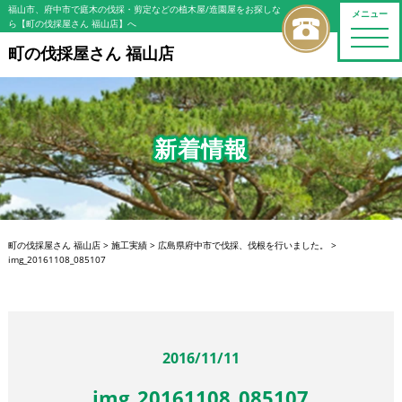
福山市、府中市で庭木の伐採・剪定などの植木屋/造園屋をお探しな
メニュー
ら【町の伐採屋さん 福山店】へ
toggle
naviga
町の伐採屋さん 福山店
新着情報
町の伐採屋さん 福山店
>
施工実績
>
広島県府中市で伐採、伐根を行いました。
>
img_20161108_085107
2016/11/11
img_20161108_085107