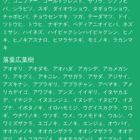
ツ、コニファー、ゴールドクレスト、サワラ、シノブヒ
バ、シラビソ、スギ、ダイオウショウ、タギョウショウ、
チャボヒバ、チョウセンマキ、ツガ、テーダマツ、ドイ、
ツトウヒ、トウヒ、ナギナギ、ペディアニオイヒバ、ネズ
ミサシ、ハイネズ、ハイビャクシンハイビャクシン、ヒノ
キ、ヒノキアスナロ、ヒマラヤスギ、モミノキ、ラカンマ
キ
落葉広葉樹
アオギリ、アオダモ、アオハダ、アカシデ、アカメガシ
ワ、アキグミ、アキニレ、アサガラ、アサダ、アジサイ、
アズキナシ、アブラギリ、アブラチャン、アベマキ、アメ
リカデイゴ、アワブキ、アンズ、イイギリ、イタヤカエ
デ、イチジク、イヌエンジュ、イヌシデ、イヌビワ、イヌ
ブナ、イボタノキ、イロハモミジ、ウグイスカグラ、ウコ
ギ、ウチワノキ、ウツギ、ウメ、ウメモドキ、ウルシ、ウ
ワミズザクラ、エゴノキ、エノキ、エンジュ、オウバイ、
オオカメノキ、オオカンザクラ、オオシマザクラ、オオデ
マリ、オトコヨウゾメ、オオモクゲンジ、オニグルミ、カ