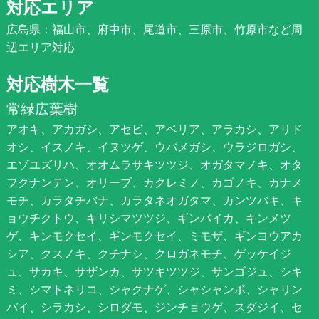
対応エリア
広島県：福山市、府中市、尾道市、三原市、竹原市など周
辺エリア対応
対応樹木一覧
常緑広葉樹
アオキ、アカガシ、アセビ、アベリア、アラカシ、アリド
オシ、イスノキ、イヌツゲ、ウバメガシ、ウラジロガシ、
エゾユズリハ、オオムラサキツツジ、オガタマノキ、オタ
フクナンテン、オリーブ、カクレミノ、カゴノキ、カナメ
モチ、カラタチバナ、カラタネオガタマ、カンツバキ、キ
ョウチクトウ、キリシマツツジ、ギンバイカ、キンメツ
ゲ、キンモクセイ、ギンモクセイ、ミモザ、ギンヨウアカ
シア、クスノキ、クチナシ、クロガネモチ、ゲッケイジ
ュ、サカキ、サザンカ、サツキツツジ、サンゴジュ、シキ
ミ、シマトネリコ、シャクナゲ、シャシャンポ、シャリン
バイ、シラカシ、シロダモ、ジンチョウゲ、スダジイ、セ