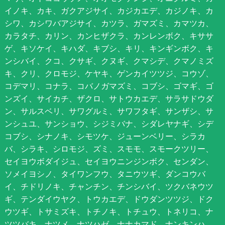
イノキ、カキ、ガクアジサイ、カジカエデ、カジノキ、カ
シワ、カシワバアジサイ、カツラ、ガマズミ、カマツカ、
カラタチ、カリン、カンヒザクラ、カンレンボク、キササ
ゲ、キソケイ、キハダ、キブシ、キリ、キンギンボク、キ
ンシバイ、クコ、クサギ、クヌギ、クマシデ、クマノミズ
キ、クリ、クロモジ、ケヤキ、ゲンカイツツジ、コウゾ、
コデマリ、コナラ、コバノガマズミ、コブシ、ゴマギ、ゴ
ンズイ、サイカチ、ザクロ、サトウカエデ、サラサドウダ
ン、サルスベリ、サワグルミ、サワフタギ、サンザシ、サ
ンシュユ、サンショウ、シジミバナ、シダレヤナギ、シデ
コブシ、シナノキ、シモツケ、ジューンベリー、シラカ
バ、シラキ、シロモジ、ズミ、スモモ、スモークツリー、
セイヨウボダイジュ、セイヨウニンジンボク、センダン、
ソメイヨシノ、タイワンフウ、タニウツギ、ダンコウバ
イ、チドリノキ、チャンチン、チンシバイ、ツクバネウツ
ギ、テンダイウヤク、トウカエデ、ドウダンツツジ、ドク
ウツギ、トサミズキ、トチノキ、トチュウ、トネリコ、ナ
ツツバキ、ナツメ、ナツハゼ、ナナカマド、ナンキンハ