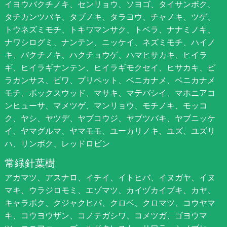
イヨウバクチノキ、センリョウ、ソヨゴ、タイサンボク、
タチカンツバキ、タブノキ、タラヨウ、チャノキ、ツゲ、
トウネズミモチ、トキワマンサク、トベラ、ナナミノキ、
ナワシログミ、ナンテン、ニッケイ、ネズミモチ、ハイノ
キ、バクチノキ、ハクチョウゲ、ハマヒサカキ、ヒイラ
ギ、ヒイラギナンテン、ヒイラギモクセイ、ヒサカキ、ピ
ラカンサス、ビワ、プリペット、ベニカナメ、ベニカナメ
モチ、ボックスウッド、マサキ、マテバシイ、マホニアコ
ンヒューサ、マメツゲ、マンリョウ、モチノキ、モッコ
ク、ヤシ、ヤツデ、ヤブコウジ、ヤブツバキ、ヤブニッケ
イ、ヤマグルマ、ヤマモモ、ユーカリノキ、ユズ、ユズリ
ハ、リンボク、レッドロビン
常緑針葉樹
アカマツ、アスナロ、イチイ、イトヒバ、イヌガヤ、イヌ
マキ、ウラジロモミ、エゾマツ、カイヅカイブキ、カヤ、
キャラボク、クジャクヒバ、クロベ、クロマツ、コウヤマ
キ、コウヨウザン、コノテガシワ、コメツガ、ゴヨウマ