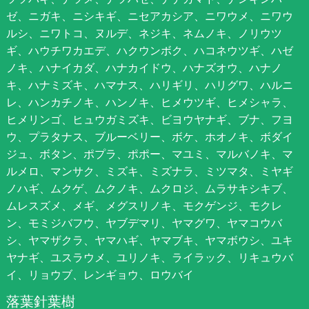
ゼ、ニガキ、ニシキギ、ニセアカシア、ニワウメ、ニワウ
ルシ、ニワトコ、ヌルデ、ネジキ、ネムノキ、ノリウツ
ギ、ハウチワカエデ、ハクウンボク、ハコネウツギ、ハゼ
ノキ、ハナイカダ、ハナカイドウ、ハナズオウ、ハナノ
キ、ハナミズキ、ハマナス、ハリギリ、ハリグワ、ハルニ
レ、ハンカチノキ、ハンノキ、ヒメウツギ、ヒメシャラ、
ヒメリンゴ、ヒュウガミズキ、ビヨウヤナギ、ブナ、フヨ
ウ、プラタナス、ブルーベリー、ボケ、ホオノキ、ボダイ
ジュ、ボタン、ポプラ、ポポー、マユミ、マルバノキ、マ
ルメロ、マンサク、ミズキ、ミズナラ、ミツマタ、ミヤギ
ノハギ、ムクゲ、ムクノキ、ムクロジ、ムラサキシキブ、
ムレスズメ、メギ、メグスリノキ、モクゲンジ、モクレ
ン、モミジバフウ、ヤブデマリ、ヤマグワ、ヤマコウバ
シ、ヤマザクラ、ヤマハギ、ヤマブキ、ヤマボウシ、ユキ
ヤナギ、ユスラウメ、ユリノキ、ライラック、リキュウバ
イ、リョウブ、レンギョウ、ロウバイ
落葉針葉樹