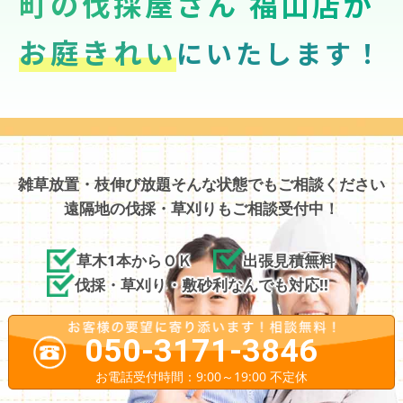
町の伐採屋さん 福山店が
お庭きれい
にいたします！
雑草放置・枝伸び放題そんな状態でもご相談ください
遠隔地の伐採・草刈りもご相談受付中！
草木1本からＯＫ
出張見積無料
伐採・草刈り・敷砂利なんでも対応!!
050-3171-3846
お電話受付時間：9:00～19:00 不定休