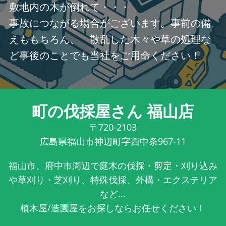
敷地内の木が倒れて・・・
事故につながる場合がございます。事前の備
えももちろん、 散乱した木々や草の処理な
ど事後のことでも当社をご用命ください！
町の伐採屋さん 福山店
〒720-2103
広島県福山市神辺町字西中条967-11
福山市、府中市周辺で庭木の伐採・剪定・刈り込み
や草刈り・芝刈り、特殊伐採、外構・エクステリア
など...
植木屋/造園屋をお探しならお任せください！