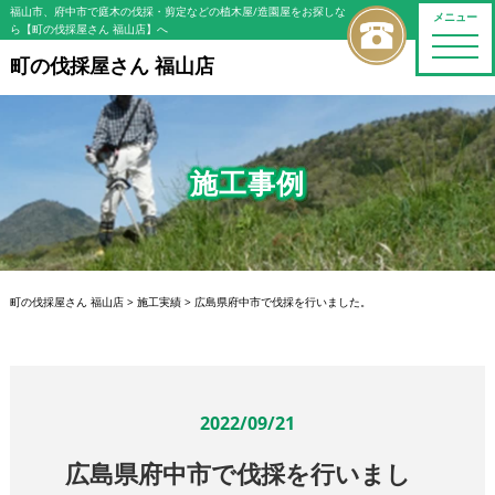
福山市、府中市で庭木の伐採・剪定などの植木屋/造園屋をお探しな
メニュー
ら【町の伐採屋さん 福山店】へ
toggle
naviga
町の伐採屋さん 福山店
施工事例
町の伐採屋さん 福山店
>
施工実績
>
広島県府中市で伐採を行いました。
2022/09/21
広島県府中市で伐採を行いまし