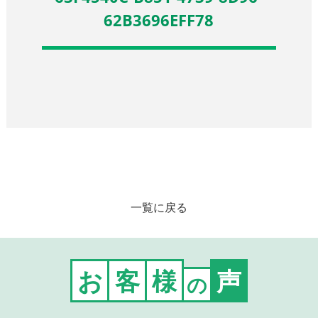
62B3696EFF78
一覧に戻る
お
客
様
声
の