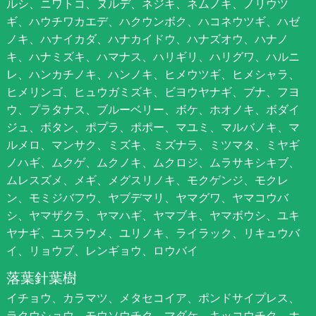
ルシ、ニワトコ、ヌルデ、ネジキ、ネムノキ、ノリウツ
ギ、ハウチワカエデ、ハクウンボク、ハコネウツギ、ハゼ
ノキ、ハナイカダ、ハナカイドウ、ハナズオウ、ハナノ
キ、ハナミズキ、ハマナス、ハリギリ、ハリグワ、ハルニ
レ、ハンカチノキ、ハンノキ、ヒメウツギ、ヒメシャラ、
ヒメリンゴ、ヒュウガミズキ、ビヨウヤナギ、ブナ、フヨ
ウ、プラタナス、ブルーベリー、ボケ、ホオノキ、ボダイ
ジュ、ボタン、ポプラ、ポポー、マユミ、マルバノキ、マ
ルメロ、マンサク、ミズキ、ミズナラ、ミツマタ、ミヤギ
ノハギ、ムクゲ、ムクノキ、ムクロジ、ムラサキシキブ、
ムレスズメ、メギ、メグスリノキ、モクゲンジ、モクレ
ン、モミジバフウ、ヤブデマリ、ヤマグワ、ヤマコウバ
シ、ヤマザクラ、ヤマハギ、ヤマブキ、ヤマボウシ、ユキ
ヤナギ、ユスラウメ、ユリノキ、ライラック、リキュウバ
イ、リョウブ、レンギョウ、ロウバイ
落葉針葉樹
イチョウ、カラマツ、メタセコイア、ポンドサイプレス、
ラクウショウ、モウソウチク、マダケ、キッコウチク、ホ