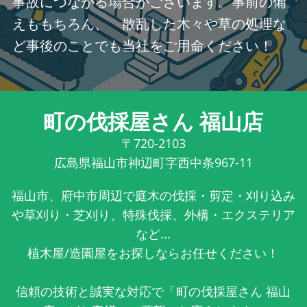
事故につながる場合がございます。事前の備
えももちろん、 散乱した木々や草の処理な
ど事後のことでも当社をご用命ください！
町の伐採屋さん 福山店
〒720-2103
広島県福山市神辺町字西中条967-11
福山市、府中市周辺で庭木の伐採・剪定・刈り込み
や草刈り・芝刈り、特殊伐採、外構・エクステリア
など...
植木屋/造園屋をお探しならお任せください！
信頼の技術と誠実な対応で「町の伐採屋さん 福山