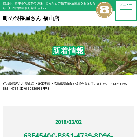
福山市、府中市で庭木の伐採・剪定などの植木屋/造園屋をお探しな
メニュー
ら【町の伐採屋さん 福山店】へ
toggle
naviga
町の伐採屋さん 福山店
新着情報
町の伐採屋さん 福山店
>
施工実績
>
広島県福山市で伐採作業を行いました。
>
63F4540C-
B851-4739-8D96-62B3696EFF78
2019/03/02
63F4540C-B851-4739-8D96-