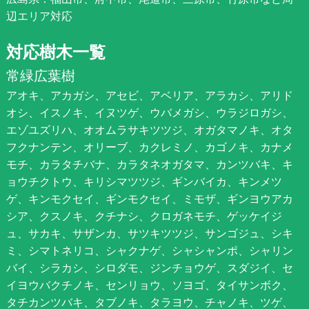
辺エリア対応
対応樹木一覧
常緑広葉樹
アオキ、アカガシ、アセビ、アベリア、アラカシ、アリド
オシ、イスノキ、イヌツゲ、ウバメガシ、ウラジロガシ、
エゾユズリハ、オオムラサキツツジ、オガタマノキ、オタ
フクナンテン、オリーブ、カクレミノ、カゴノキ、カナメ
モチ、カラタチバナ、カラタネオガタマ、カンツバキ、キ
ョウチクトウ、キリシマツツジ、ギンバイカ、キンメツ
ゲ、キンモクセイ、ギンモクセイ、ミモザ、ギンヨウアカ
シア、クスノキ、クチナシ、クロガネモチ、ゲッケイジ
ュ、サカキ、サザンカ、サツキツツジ、サンゴジュ、シキ
ミ、シマトネリコ、シャクナゲ、シャシャンポ、シャリン
バイ、シラカシ、シロダモ、ジンチョウゲ、スダジイ、セ
イヨウバクチノキ、センリョウ、ソヨゴ、タイサンボク、
タチカンツバキ、タブノキ、タラヨウ、チャノキ、ツゲ、