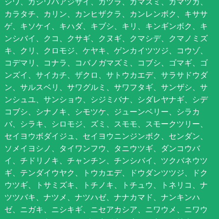
シワ、カシワバアジサイ、カツラ、ガマズミ、カマツカ、
カラタチ、カリン、カンヒザクラ、カンレンボク、キササ
ゲ、キソケイ、キハダ、キブシ、キリ、キンギンボク、キ
ンシバイ、クコ、クサギ、クヌギ、クマシデ、クマノミズ
キ、クリ、クロモジ、ケヤキ、ゲンカイツツジ、コウゾ、
コデマリ、コナラ、コバノガマズミ、コブシ、ゴマギ、ゴ
ンズイ、サイカチ、ザクロ、サトウカエデ、サラサドウダ
ン、サルスベリ、サワグルミ、サワフタギ、サンザシ、サ
ンシュユ、サンショウ、シジミバナ、シダレヤナギ、シデ
コブシ、シナノキ、シモツケ、ジューンベリー、シラカ
バ、シラキ、シロモジ、ズミ、スモモ、スモークツリー、
セイヨウボダイジュ、セイヨウニンジンボク、センダン、
ソメイヨシノ、タイワンフウ、タニウツギ、ダンコウバ
イ、チドリノキ、チャンチン、チンシバイ、ツクバネウツ
ギ、テンダイウヤク、トウカエデ、ドウダンツツジ、ドク
ウツギ、トサミズキ、トチノキ、トチュウ、トネリコ、ナ
ツツバキ、ナツメ、ナツハゼ、ナナカマド、ナンキンハ
ゼ、ニガキ、ニシキギ、ニセアカシア、ニワウメ、ニワウ