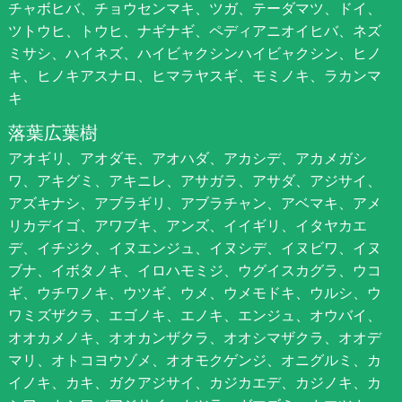
チャボヒバ、チョウセンマキ、ツガ、テーダマツ、ドイ、
ツトウヒ、トウヒ、ナギナギ、ペディアニオイヒバ、ネズ
ミサシ、ハイネズ、ハイビャクシンハイビャクシン、ヒノ
キ、ヒノキアスナロ、ヒマラヤスギ、モミノキ、ラカンマ
キ
落葉広葉樹
アオギリ、アオダモ、アオハダ、アカシデ、アカメガシ
ワ、アキグミ、アキニレ、アサガラ、アサダ、アジサイ、
アズキナシ、アブラギリ、アブラチャン、アベマキ、アメ
リカデイゴ、アワブキ、アンズ、イイギリ、イタヤカエ
デ、イチジク、イヌエンジュ、イヌシデ、イヌビワ、イヌ
ブナ、イボタノキ、イロハモミジ、ウグイスカグラ、ウコ
ギ、ウチワノキ、ウツギ、ウメ、ウメモドキ、ウルシ、ウ
ワミズザクラ、エゴノキ、エノキ、エンジュ、オウバイ、
オオカメノキ、オオカンザクラ、オオシマザクラ、オオデ
マリ、オトコヨウゾメ、オオモクゲンジ、オニグルミ、カ
イノキ、カキ、ガクアジサイ、カジカエデ、カジノキ、カ