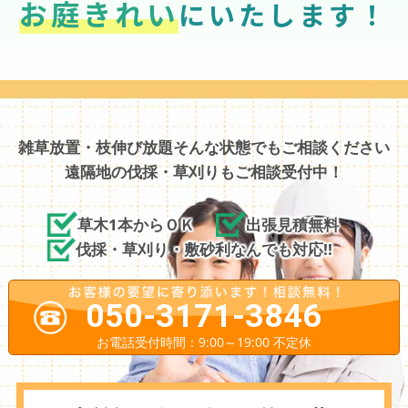
お庭きれい
にいたします！
雑草放置・枝伸び放題そんな状態でもご相談ください
遠隔地の伐採・草刈りもご相談受付中！
草木1本からＯＫ
出張見積無料
伐採・草刈り・敷砂利なんでも対応!!
050-3171-3846
お電話受付時間：9:00～19:00 不定休