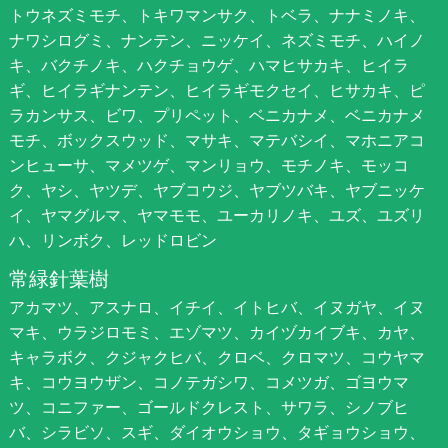
トウネズミモチ、トキワマンサク、トベラ、ナナミノキ、
ナワシログミ、ナンテン、ニッケイ、ネズミモチ、ハイノ
キ、バクチノキ、ハクチョウゲ、ハマヒサカキ、ヒイラ
ギ、ヒイラギナンテン、ヒイラギモクセイ、ヒサカキ、ピ
ラカンサス、ビワ、プリペット、ベニカナメ、ベニカナメ
モチ、ボックスウッド、マサキ、マテバシイ、マホニアコ
ンヒューサ、マメツゲ、マンリョウ、モチノキ、モッコ
ク、ヤシ、ヤツデ、ヤブコウジ、ヤブツバキ、ヤブニッケ
イ、ヤマグルマ、ヤマモモ、ユーカリノキ、ユズ、ユズリ
ハ、リンボク、レッドロビン
常緑針葉樹
アカマツ、アスナロ、イチイ、イトヒバ、イヌガヤ、イヌ
マキ、ウラジロモミ、エゾマツ、カイヅカイブキ、カヤ、
キャラボク、クジャクヒバ、クロベ、クロマツ、コウヤマ
キ、コウヨウザン、コノテガシワ、コメツガ、ゴヨウマ
ツ、コニファー、ゴールドクレスト、サワラ、シノブヒ
バ、シラビソ、スギ、ダイオウショウ、タギョウショウ、