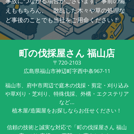
事故につながる場合がございます。事前の備
えももちろん、 散乱した木々や草の処理な
ど事後のことでも当社をご用命ください！
町の伐採屋さん 福山店
〒720-2103
広島県福山市神辺町字西中条967-11
福山市、府中市周辺で庭木の伐採・剪定・刈り込み
や草刈り・芝刈り、特殊伐採、外構・エクステリア
など...
植木屋/造園屋をお探しならお任せください！
信頼の技術と誠実な対応で「町の伐採屋さん 福山