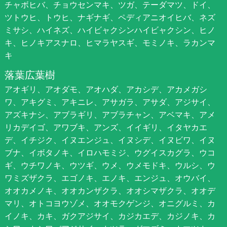
チャボヒバ、チョウセンマキ、ツガ、テーダマツ、ドイ、
ツトウヒ、トウヒ、ナギナギ、ペディアニオイヒバ、ネズ
ミサシ、ハイネズ、ハイビャクシンハイビャクシン、ヒノ
キ、ヒノキアスナロ、ヒマラヤスギ、モミノキ、ラカンマ
キ
落葉広葉樹
アオギリ、アオダモ、アオハダ、アカシデ、アカメガシ
ワ、アキグミ、アキニレ、アサガラ、アサダ、アジサイ、
アズキナシ、アブラギリ、アブラチャン、アベマキ、アメ
リカデイゴ、アワブキ、アンズ、イイギリ、イタヤカエ
デ、イチジク、イヌエンジュ、イヌシデ、イヌビワ、イヌ
ブナ、イボタノキ、イロハモミジ、ウグイスカグラ、ウコ
ギ、ウチワノキ、ウツギ、ウメ、ウメモドキ、ウルシ、ウ
ワミズザクラ、エゴノキ、エノキ、エンジュ、オウバイ、
オオカメノキ、オオカンザクラ、オオシマザクラ、オオデ
マリ、オトコヨウゾメ、オオモクゲンジ、オニグルミ、カ
イノキ、カキ、ガクアジサイ、カジカエデ、カジノキ、カ