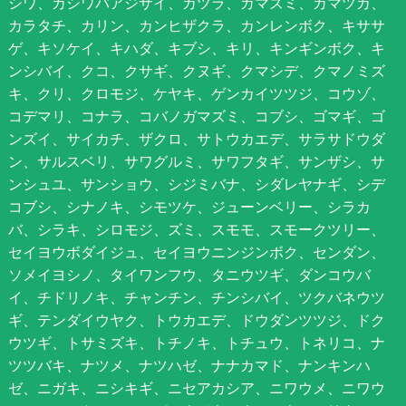
シワ、カシワバアジサイ、カツラ、ガマズミ、カマツカ、
カラタチ、カリン、カンヒザクラ、カンレンボク、キササ
ゲ、キソケイ、キハダ、キブシ、キリ、キンギンボク、キ
ンシバイ、クコ、クサギ、クヌギ、クマシデ、クマノミズ
キ、クリ、クロモジ、ケヤキ、ゲンカイツツジ、コウゾ、
コデマリ、コナラ、コバノガマズミ、コブシ、ゴマギ、ゴ
ンズイ、サイカチ、ザクロ、サトウカエデ、サラサドウダ
ン、サルスベリ、サワグルミ、サワフタギ、サンザシ、サ
ンシュユ、サンショウ、シジミバナ、シダレヤナギ、シデ
コブシ、シナノキ、シモツケ、ジューンベリー、シラカ
バ、シラキ、シロモジ、ズミ、スモモ、スモークツリー、
セイヨウボダイジュ、セイヨウニンジンボク、センダン、
ソメイヨシノ、タイワンフウ、タニウツギ、ダンコウバ
イ、チドリノキ、チャンチン、チンシバイ、ツクバネウツ
ギ、テンダイウヤク、トウカエデ、ドウダンツツジ、ドク
ウツギ、トサミズキ、トチノキ、トチュウ、トネリコ、ナ
ツツバキ、ナツメ、ナツハゼ、ナナカマド、ナンキンハ
ゼ、ニガキ、ニシキギ、ニセアカシア、ニワウメ、ニワウ