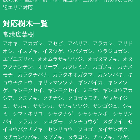
辺エリア対応
対応樹木一覧
常緑広葉樹
アオキ、アカガシ、アセビ、アベリア、アラカシ、アリド
オシ、イスノキ、イヌツゲ、ウバメガシ、ウラジロガシ、
エゾユズリハ、オオムラサキツツジ、オガタマノキ、オタ
フクナンテン、オリーブ、カクレミノ、カゴノキ、カナメ
モチ、カラタチバナ、カラタネオガタマ、カンツバキ、キ
ョウチクトウ、キリシマツツジ、ギンバイカ、キンメツ
ゲ、キンモクセイ、ギンモクセイ、ミモザ、ギンヨウアカ
シア、クスノキ、クチナシ、クロガネモチ、ゲッケイジ
ュ、サカキ、サザンカ、サツキツツジ、サンゴジュ、シキ
ミ、シマトネリコ、シャクナゲ、シャシャンポ、シャリン
バイ、シラカシ、シロダモ、ジンチョウゲ、スダジイ、セ
イヨウバクチノキ、センリョウ、ソヨゴ、タイサンボク、
タチカンツバキ、タブノキ、タラヨウ、チャノキ、ツゲ、