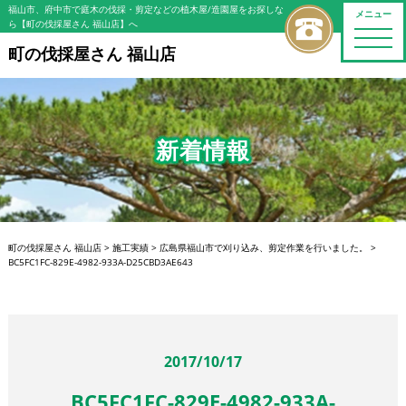
福山市、府中市で庭木の伐採・剪定などの植木屋/造園屋をお探しな
メニュー
ら【町の伐採屋さん 福山店】へ
toggle
naviga
町の伐採屋さん 福山店
新着情報
町の伐採屋さん 福山店
>
施工実績
>
広島県福山市で刈り込み、剪定作業を行いました。
>
BC5FC1FC-829E-4982-933A-D25CBD3AE643
2017/10/17
BC5FC1FC-829E-4982-933A-