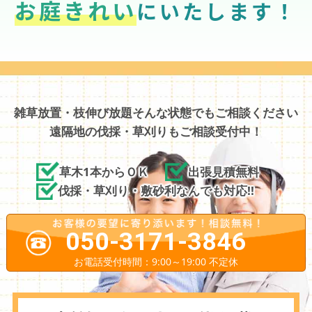
お庭きれい
にいたします！
雑草放置・枝伸び放題そんな状態でもご相談ください
遠隔地の伐採・草刈りもご相談受付中！
草木1本からＯＫ
出張見積無料
伐採・草刈り・敷砂利なんでも対応!!
050-3171-3846
お電話受付時間：9:00～19:00 不定休