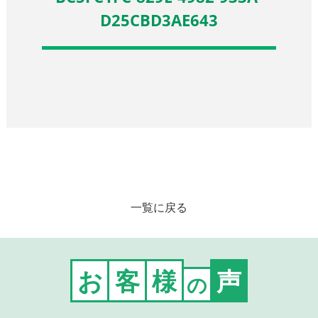
D25CBD3AE643
一覧に戻る
お
客
様
声
の