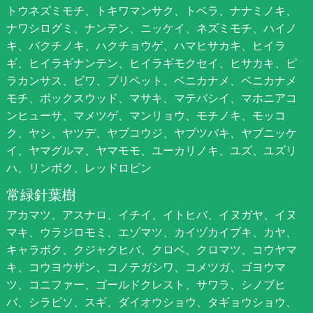
トウネズミモチ、トキワマンサク、トベラ、ナナミノキ、
ナワシログミ、ナンテン、ニッケイ、ネズミモチ、ハイノ
キ、バクチノキ、ハクチョウゲ、ハマヒサカキ、ヒイラ
ギ、ヒイラギナンテン、ヒイラギモクセイ、ヒサカキ、ピ
ラカンサス、ビワ、プリペット、ベニカナメ、ベニカナメ
モチ、ボックスウッド、マサキ、マテバシイ、マホニアコ
ンヒューサ、マメツゲ、マンリョウ、モチノキ、モッコ
ク、ヤシ、ヤツデ、ヤブコウジ、ヤブツバキ、ヤブニッケ
イ、ヤマグルマ、ヤマモモ、ユーカリノキ、ユズ、ユズリ
ハ、リンボク、レッドロビン
常緑針葉樹
アカマツ、アスナロ、イチイ、イトヒバ、イヌガヤ、イヌ
マキ、ウラジロモミ、エゾマツ、カイヅカイブキ、カヤ、
キャラボク、クジャクヒバ、クロベ、クロマツ、コウヤマ
キ、コウヨウザン、コノテガシワ、コメツガ、ゴヨウマ
ツ、コニファー、ゴールドクレスト、サワラ、シノブヒ
バ、シラビソ、スギ、ダイオウショウ、タギョウショウ、