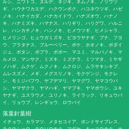
ルシ、ニワトコ、ヌルデ、ネジキ、ネムノキ、ノリウツ
ギ、ハウチワカエデ、ハクウンボク、ハコネウツギ、ハゼ
ノキ、ハナイカダ、ハナカイドウ、ハナズオウ、ハナノ
キ、ハナミズキ、ハマナス、ハリギリ、ハリグワ、ハルニ
レ、ハンカチノキ、ハンノキ、ヒメウツギ、ヒメシャラ、
ヒメリンゴ、ヒュウガミズキ、ビヨウヤナギ、ブナ、フヨ
ウ、プラタナス、ブルーベリー、ボケ、ホオノキ、ボダイ
ジュ、ボタン、ポプラ、ポポー、マユミ、マルバノキ、マ
ルメロ、マンサク、ミズキ、ミズナラ、ミツマタ、ミヤギ
ノハギ、ムクゲ、ムクノキ、ムクロジ、ムラサキシキブ、
ムレスズメ、メギ、メグスリノキ、モクゲンジ、モクレ
ン、モミジバフウ、ヤブデマリ、ヤマグワ、ヤマコウバ
シ、ヤマザクラ、ヤマハギ、ヤマブキ、ヤマボウシ、ユキ
ヤナギ、ユスラウメ、ユリノキ、ライラック、リキュウバ
イ、リョウブ、レンギョウ、ロウバイ
落葉針葉樹
イチョウ、カラマツ、メタセコイア、ポンドサイプレス、
ラクウショウ、モウソウチク、マダケ、キッコウチク、ホ