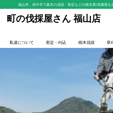
福山市、府中市で庭木の伐採・剪定などの植木屋/造園屋を
町の伐採屋さん 福山店
私達について
剪定・刈込
樹木伐採
草