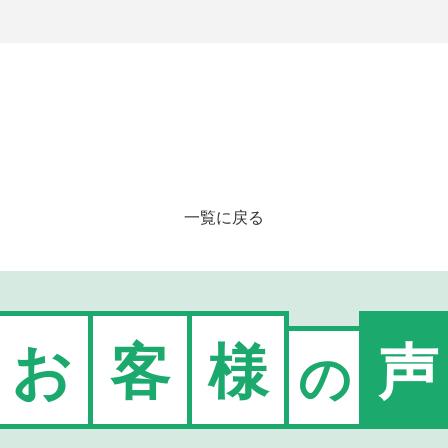
一覧に戻る
お
客
様
声
の