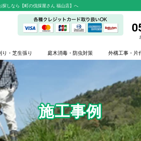
お探しなら【町の伐採屋さん 福山店】へ
0
刈り・芝生張り
庭木消毒・防虫対策
外構工事・片
施工事例