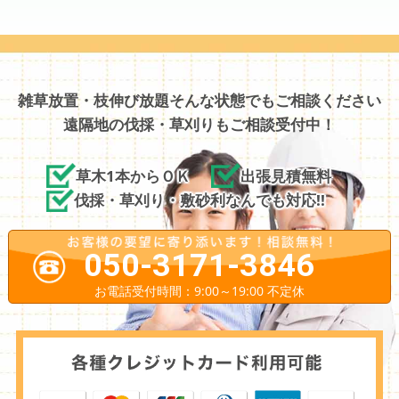
雑草放置・枝伸び放題そんな状態でもご相談ください
遠隔地の伐採・草刈りもご相談受付中！
草木1本からＯＫ
出張見積無料
伐採・草刈り・敷砂利なんでも対応!!
050-3171-3846
お電話受付時間：9:00～19:00 不定休