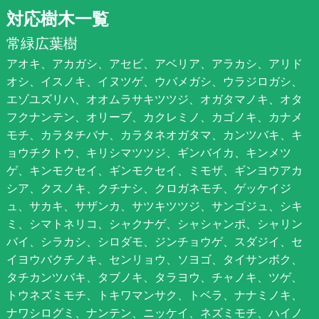
対応樹木一覧
常緑広葉樹
アオキ、アカガシ、アセビ、アベリア、アラカシ、アリド
オシ、イスノキ、イヌツゲ、ウバメガシ、ウラジロガシ、
エゾユズリハ、オオムラサキツツジ、オガタマノキ、オタ
フクナンテン、オリーブ、カクレミノ、カゴノキ、カナメ
モチ、カラタチバナ、カラタネオガタマ、カンツバキ、キ
ョウチクトウ、キリシマツツジ、ギンバイカ、キンメツ
ゲ、キンモクセイ、ギンモクセイ、ミモザ、ギンヨウアカ
シア、クスノキ、クチナシ、クロガネモチ、ゲッケイジ
ュ、サカキ、サザンカ、サツキツツジ、サンゴジュ、シキ
ミ、シマトネリコ、シャクナゲ、シャシャンポ、シャリン
バイ、シラカシ、シロダモ、ジンチョウゲ、スダジイ、セ
イヨウバクチノキ、センリョウ、ソヨゴ、タイサンボク、
タチカンツバキ、タブノキ、タラヨウ、チャノキ、ツゲ、
トウネズミモチ、トキワマンサク、トベラ、ナナミノキ、
ナワシログミ、ナンテン、ニッケイ、ネズミモチ、ハイノ