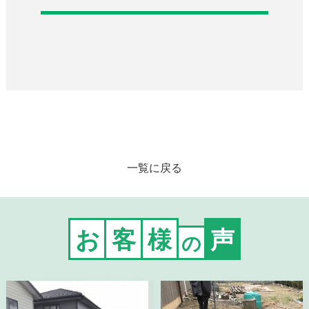
一覧に戻る
お
客
様
声
の