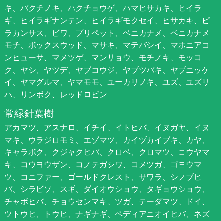
キ、バクチノキ、ハクチョウゲ、ハマヒサカキ、ヒイラ
ギ、ヒイラギナンテン、ヒイラギモクセイ、ヒサカキ、ピ
ラカンサス、ビワ、プリペット、ベニカナメ、ベニカナメ
モチ、ボックスウッド、マサキ、マテバシイ、マホニアコ
ンヒューサ、マメツゲ、マンリョウ、モチノキ、モッコ
ク、ヤシ、ヤツデ、ヤブコウジ、ヤブツバキ、ヤブニッケ
イ、ヤマグルマ、ヤマモモ、ユーカリノキ、ユズ、ユズリ
ハ、リンボク、レッドロビン
常緑針葉樹
アカマツ、アスナロ、イチイ、イトヒバ、イヌガヤ、イヌ
マキ、ウラジロモミ、エゾマツ、カイヅカイブキ、カヤ、
キャラボク、クジャクヒバ、クロベ、クロマツ、コウヤマ
キ、コウヨウザン、コノテガシワ、コメツガ、ゴヨウマ
ツ、コニファー、ゴールドクレスト、サワラ、シノブヒ
バ、シラビソ、スギ、ダイオウショウ、タギョウショウ、
チャボヒバ、チョウセンマキ、ツガ、テーダマツ、ドイ、
ツトウヒ、トウヒ、ナギナギ、ペディアニオイヒバ、ネズ