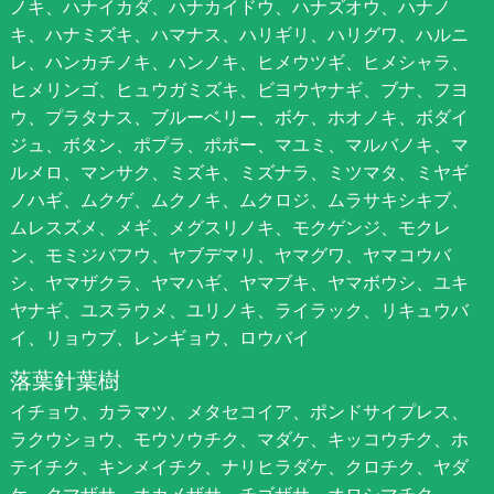
ノキ、ハナイカダ、ハナカイドウ、ハナズオウ、ハナノ
キ、ハナミズキ、ハマナス、ハリギリ、ハリグワ、ハルニ
レ、ハンカチノキ、ハンノキ、ヒメウツギ、ヒメシャラ、
ヒメリンゴ、ヒュウガミズキ、ビヨウヤナギ、ブナ、フヨ
ウ、プラタナス、ブルーベリー、ボケ、ホオノキ、ボダイ
ジュ、ボタン、ポプラ、ポポー、マユミ、マルバノキ、マ
ルメロ、マンサク、ミズキ、ミズナラ、ミツマタ、ミヤギ
ノハギ、ムクゲ、ムクノキ、ムクロジ、ムラサキシキブ、
ムレスズメ、メギ、メグスリノキ、モクゲンジ、モクレ
ン、モミジバフウ、ヤブデマリ、ヤマグワ、ヤマコウバ
シ、ヤマザクラ、ヤマハギ、ヤマブキ、ヤマボウシ、ユキ
ヤナギ、ユスラウメ、ユリノキ、ライラック、リキュウバ
イ、リョウブ、レンギョウ、ロウバイ
落葉針葉樹
イチョウ、カラマツ、メタセコイア、ポンドサイプレス、
ラクウショウ、モウソウチク、マダケ、キッコウチク、ホ
テイチク、キンメイチク、ナリヒラダケ、クロチク、ヤダ