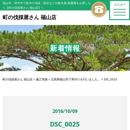
福山市、府中市で庭木の伐採・剪定などの植木屋/造園屋をお探しな
メニュー
ら【町の伐採屋さん 福山店】へ
toggle
naviga
町の伐採屋さん 福山店
新着情報
町の伐採屋さん 福山店
>
施工実績
>
広島県福山市で草刈りを行いました。
>
DSC_0025
2016/10/09
DSC_0025