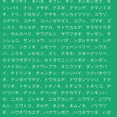
ゲ、キソケイ、キハダ、キブシ、キリ、キンギンボク、キ
ンシバイ、クコ、クサギ、クヌギ、クマシデ、クマノミズ
キ、クリ、クロモジ、ケヤキ、ゲンカイツツジ、コウゾ、
コデマリ、コナラ、コバノガマズミ、コブシ、ゴマギ、ゴ
ンズイ、サイカチ、ザクロ、サトウカエデ、サラサドウダ
ン、サルスベリ、サワグルミ、サワフタギ、サンザシ、サ
ンシュユ、サンショウ、シジミバナ、シダレヤナギ、シデ
コブシ、シナノキ、シモツケ、ジューンベリー、シラカ
バ、シラキ、シロモジ、ズミ、スモモ、スモークツリー、
セイヨウボダイジュ、セイヨウニンジンボク、センダン、
ソメイヨシノ、タイワンフウ、タニウツギ、ダンコウバ
イ、チドリノキ、チャンチン、チンシバイ、ツクバネウツ
ギ、テンダイウヤク、トウカエデ、ドウダンツツジ、ドク
ウツギ、トサミズキ、トチノキ、トチュウ、トネリコ、ナ
ツツバキ、ナツメ、ナツハゼ、ナナカマド、ナンキンハ
ゼ、ニガキ、ニシキギ、ニセアカシア、ニワウメ、ニワウ
ルシ、ニワトコ、ヌルデ、ネジキ、ネムノキ、ノリウツ
ギ、ハウチワカエデ、ハクウンボク、ハコネウツギ、ハゼ