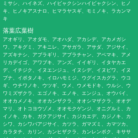
ミサシ、ハイネズ、ハイビャクシンハイビャクシン、ヒノ
キ、ヒノキアスナロ、ヒマラヤスギ、モミノキ、ラカンマ
キ
落葉広葉樹
アオギリ、アオダモ、アオハダ、アカシデ、アカメガシ
ワ、アキグミ、アキニレ、アサガラ、アサダ、アジサイ、
アズキナシ、アブラギリ、アブラチャン、アベマキ、アメ
リカデイゴ、アワブキ、アンズ、イイギリ、イタヤカエ
デ、イチジク、イヌエンジュ、イヌシデ、イヌビワ、イヌ
ブナ、イボタノキ、イロハモミジ、ウグイスカグラ、ウコ
ギ、ウチワノキ、ウツギ、ウメ、ウメモドキ、ウルシ、ウ
ワミズザクラ、エゴノキ、エノキ、エンジュ、オウバイ、
オオカメノキ、オオカンザクラ、オオシマザクラ、オオデ
マリ、オトコヨウゾメ、オオモクゲンジ、オニグルミ、カ
イノキ、カキ、ガクアジサイ、カジカエデ、カジノキ、カ
シワ、カシワバアジサイ、カツラ、ガマズミ、カマツカ、
カラタチ、カリン、カンヒザクラ、カンレンボク、キササ