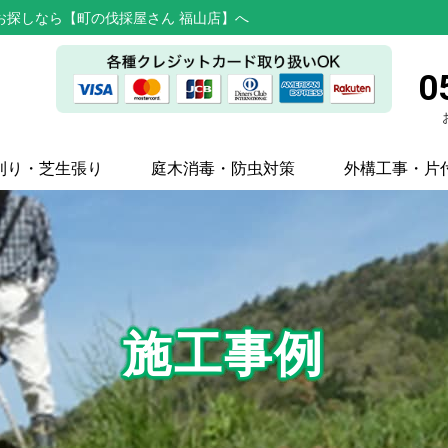
お探しなら【町の伐採屋さん 福山店】へ
0
刈り・芝生張り
庭木消毒・防虫対策
外構工事・片
施工事例