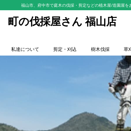
福山市、府中市で庭木の伐採・剪定などの植木屋/造園屋を
町の伐採屋さん 福山店
私達について
剪定・刈込
樹木伐採
草