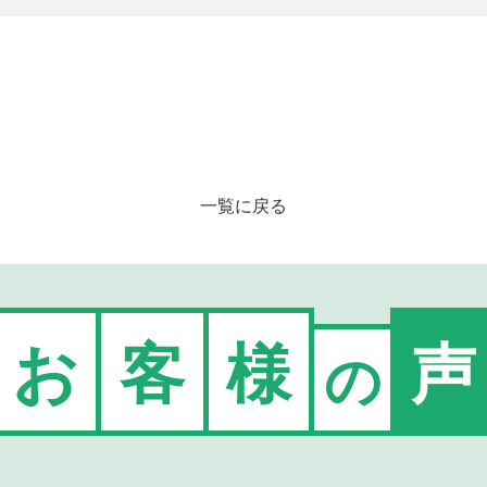
一覧に戻る
お
客
様
声
の