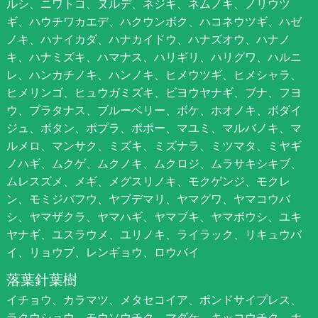
ルシ、ニワトコ、ヌルデ、ネジキ、ネムノキ、ノリウツ
ギ、ハウチワカエデ、ハクウンボク、ハコネウツギ、ハゼ
ノキ、ハナイカダ、ハナカイドウ、ハナズオウ、ハナノ
キ、ハナミズキ、ハマナス、ハリギリ、ハリグワ、ハルニ
レ、ハンカチノキ、ハンノキ、ヒメウツギ、ヒメシャラ、
ヒメリンゴ、ヒュウガミズキ、ビヨウヤナギ、ブナ、フヨ
ウ、プラタナス、ブルーベリー、ボケ、ホオノキ、ボダイ
ジュ、ボタン、ポプラ、ポポー、マユミ、マルバノキ、マ
ルメロ、マンサク、ミズキ、ミズナラ、ミツマタ、ミヤギ
ノハギ、ムクゲ、ムクノキ、ムクロジ、ムラサキシキブ、
ムレスズメ、メギ、メグスリノキ、モクゲンジ、モクレ
ン、モミジバフウ、ヤブデマリ、ヤマグワ、ヤマコウバ
シ、ヤマザクラ、ヤマハギ、ヤマブキ、ヤマボウシ、ユキ
ヤナギ、ユスラウメ、ユリノキ、ライラック、リキュウバ
イ、リョウブ、レンギョウ、ロウバイ
落葉針葉樹
イチョウ、カラマツ、メタセコイア、ポンドサイプレス、
ラクウショウ、モウソウチク、マダケ、キッコウチク、ホ