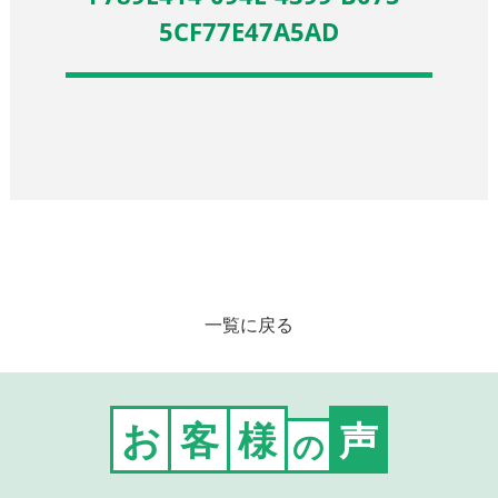
5CF77E47A5AD
一覧に戻る
お
客
様
声
の