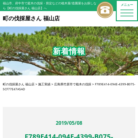
福山市、府中市で庭木の伐採・剪定などの植木屋/造園屋をお探しな
メニュー
ら【町の伐採屋さん 福山店】へ
toggle
naviga
町の伐採屋さん 福山店
新着情報
町の伐採屋さん 福山店
>
施工実績
>
広島県竹原市で植木の伐採
>
F789E414-094E-4399-B075-
5CF77E47A5AD
2019/05/08
F789E414-094E-4399-B075-