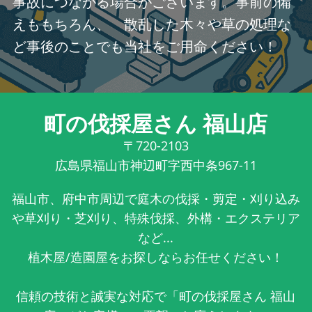
事故につながる場合がございます。事前の備
えももちろん、 散乱した木々や草の処理な
ど事後のことでも当社をご用命ください！
町の伐採屋さん 福山店
〒720-2103
広島県福山市神辺町字西中条967-11
福山市、府中市周辺で庭木の伐採・剪定・刈り込み
や草刈り・芝刈り、特殊伐採、外構・エクステリア
など...
植木屋/造園屋をお探しならお任せください！
信頼の技術と誠実な対応で「町の伐採屋さん 福山