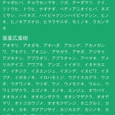
チャボヒバ、チョウセンマキ、ツガ、テーダマツ、ドイ、
ツトウヒ、トウヒ、ナギナギ、ペディアニオイヒバ、ネズ
ミサシ、ハイネズ、ハイビャクシンハイビャクシン、ヒノ
キ、ヒノキアスナロ、ヒマラヤスギ、モミノキ、ラカンマ
キ
落葉広葉樹
アオギリ、アオダモ、アオハダ、アカシデ、アカメガシ
ワ、アキグミ、アキニレ、アサガラ、アサダ、アジサイ、
アズキナシ、アブラギリ、アブラチャン、アベマキ、アメ
リカデイゴ、アワブキ、アンズ、イイギリ、イタヤカエ
デ、イチジク、イヌエンジュ、イヌシデ、イヌビワ、イヌ
ブナ、イボタノキ、イロハモミジ、ウグイスカグラ、ウコ
ギ、ウチワノキ、ウツギ、ウメ、ウメモドキ、ウルシ、ウ
ワミズザクラ、エゴノキ、エノキ、エンジュ、オウバイ、
オオカメノキ、オオカンザクラ、オオシマザクラ、オオデ
マリ、オトコヨウゾメ、オオモクゲンジ、オニグルミ、カ
イノキ、カキ、ガクアジサイ、カジカエデ、カジノキ、カ