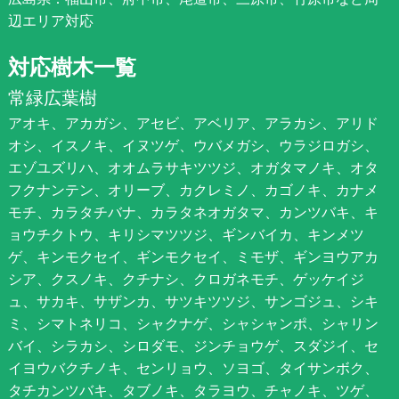
辺エリア対応
対応樹木一覧
常緑広葉樹
アオキ、アカガシ、アセビ、アベリア、アラカシ、アリド
オシ、イスノキ、イヌツゲ、ウバメガシ、ウラジロガシ、
エゾユズリハ、オオムラサキツツジ、オガタマノキ、オタ
フクナンテン、オリーブ、カクレミノ、カゴノキ、カナメ
モチ、カラタチバナ、カラタネオガタマ、カンツバキ、キ
ョウチクトウ、キリシマツツジ、ギンバイカ、キンメツ
ゲ、キンモクセイ、ギンモクセイ、ミモザ、ギンヨウアカ
シア、クスノキ、クチナシ、クロガネモチ、ゲッケイジ
ュ、サカキ、サザンカ、サツキツツジ、サンゴジュ、シキ
ミ、シマトネリコ、シャクナゲ、シャシャンポ、シャリン
バイ、シラカシ、シロダモ、ジンチョウゲ、スダジイ、セ
イヨウバクチノキ、センリョウ、ソヨゴ、タイサンボク、
タチカンツバキ、タブノキ、タラヨウ、チャノキ、ツゲ、