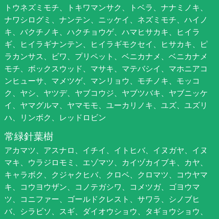
トウネズミモチ、トキワマンサク、トベラ、ナナミノキ、
ナワシログミ、ナンテン、ニッケイ、ネズミモチ、ハイノ
キ、バクチノキ、ハクチョウゲ、ハマヒサカキ、ヒイラ
ギ、ヒイラギナンテン、ヒイラギモクセイ、ヒサカキ、ピ
ラカンサス、ビワ、プリペット、ベニカナメ、ベニカナメ
モチ、ボックスウッド、マサキ、マテバシイ、マホニアコ
ンヒューサ、マメツゲ、マンリョウ、モチノキ、モッコ
ク、ヤシ、ヤツデ、ヤブコウジ、ヤブツバキ、ヤブニッケ
イ、ヤマグルマ、ヤマモモ、ユーカリノキ、ユズ、ユズリ
ハ、リンボク、レッドロビン
常緑針葉樹
アカマツ、アスナロ、イチイ、イトヒバ、イヌガヤ、イヌ
マキ、ウラジロモミ、エゾマツ、カイヅカイブキ、カヤ、
キャラボク、クジャクヒバ、クロベ、クロマツ、コウヤマ
キ、コウヨウザン、コノテガシワ、コメツガ、ゴヨウマ
ツ、コニファー、ゴールドクレスト、サワラ、シノブヒ
バ、シラビソ、スギ、ダイオウショウ、タギョウショウ、