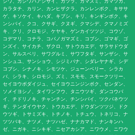
シワ、カシワバアジサイ、カツラ、ガマズミ、カマツカ、
カラタチ、カリン、カンヒザクラ、カンレンボク、キササ
ゲ、キソケイ、キハダ、キブシ、キリ、キンギンボク、キ
ンシバイ、クコ、クサギ、クヌギ、クマシデ、クマノミズ
キ、クリ、クロモジ、ケヤキ、ゲンカイツツジ、コウゾ、
コデマリ、コナラ、コバノガマズミ、コブシ、ゴマギ、ゴ
ンズイ、サイカチ、ザクロ、サトウカエデ、サラサドウダ
ン、サルスベリ、サワグルミ、サワフタギ、サンザシ、サ
ンシュユ、サンショウ、シジミバナ、シダレヤナギ、シデ
コブシ、シナノキ、シモツケ、ジューンベリー、シラカ
バ、シラキ、シロモジ、ズミ、スモモ、スモークツリー、
セイヨウボダイジュ、セイヨウニンジンボク、センダン、
ソメイヨシノ、タイワンフウ、タニウツギ、ダンコウバ
イ、チドリノキ、チャンチン、チンシバイ、ツクバネウツ
ギ、テンダイウヤク、トウカエデ、ドウダンツツジ、ドク
ウツギ、トサミズキ、トチノキ、トチュウ、トネリコ、ナ
ツツバキ、ナツメ、ナツハゼ、ナナカマド、ナンキンハ
ゼ、ニガキ、ニシキギ、ニセアカシア、ニワウメ、ニワウ